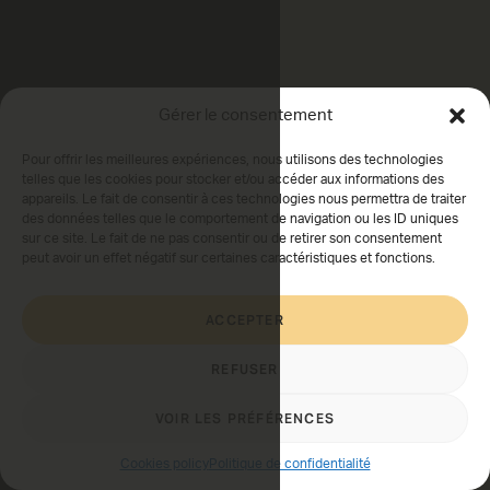
Gérer le consentement
Pour offrir les meilleures expériences, nous utilisons des technologies
telles que les cookies pour stocker et/ou accéder aux informations des
appareils. Le fait de consentir à ces technologies nous permettra de traiter
des données telles que le comportement de navigation ou les ID uniques
sur ce site. Le fait de ne pas consentir ou de retirer son consentement
peut avoir un effet négatif sur certaines caractéristiques et fonctions.
ACCEPTER
REFUSER
VOIR LES PRÉFÉRENCES
Cookies policy
Politique de confidentialité