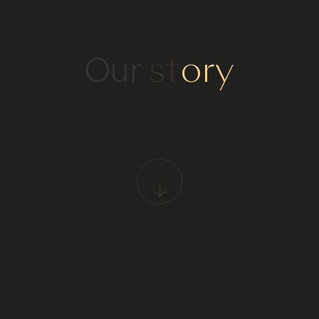
Our
story
Go to introduction block