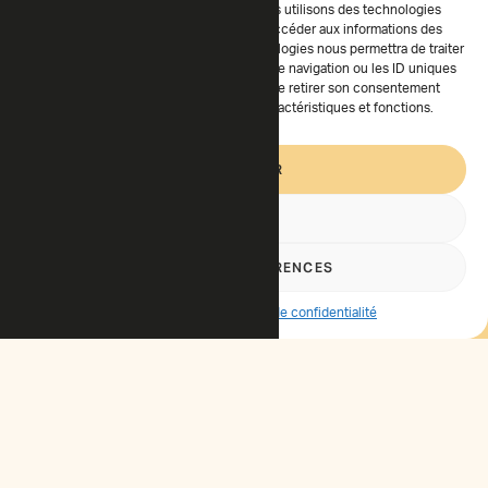
Pour offrir les meilleures expériences, nous utilisons des technologies
telles que les cookies pour stocker et/ou accéder aux informations des
appareils. Le fait de consentir à ces technologies nous permettra de traiter
des données telles que le comportement de navigation ou les ID uniques
sur ce site. Le fait de ne pas consentir ou de retirer son consentement
peut avoir un effet négatif sur certaines caractéristiques et fonctions.
ACCEPTER
REFUSER
VOIR LES PRÉFÉRENCES
Cookie-Richtlinie
Politique de confidentialité
Bestellen Sie unsere Produkte
im Online-Shop.
ONLINE BESTELLEN